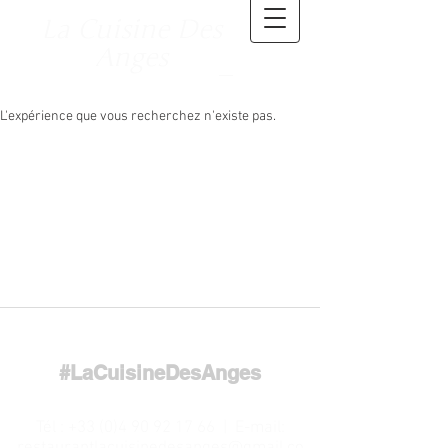
La Cuisine Des
Anges
L'expérience que vous recherchez n'existe pas.
#LaCuisineDesAnges
Tél :
+33 (0)4 90 92 17 66
| E-mail: