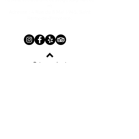
restaurantlacuisinedesanges@gmail.co
m
Adresse : 4 Rue du 8 Mai 1945, Saint
Rémy-de-Provence.
Retour en haut
Termes et conditions
Politique de confidentialité
Mentions légales
Politique de cookies
© 2025 par La Cuisine Des Anges